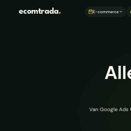
Ga naar hoofdinhoud
ecomtrada
.
E-commerce
All
Van Google Ads t