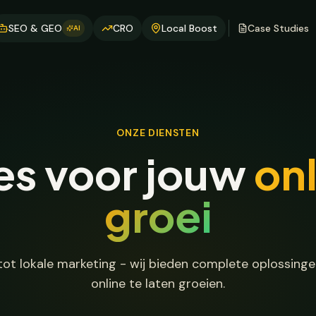
SEO & GEO
CRO
Local Boost
Case Studies
AI
ONZE DIENSTEN
es voor jouw
on
groei
ot lokale marketing - wij bieden complete oplossinge
online te laten groeien.