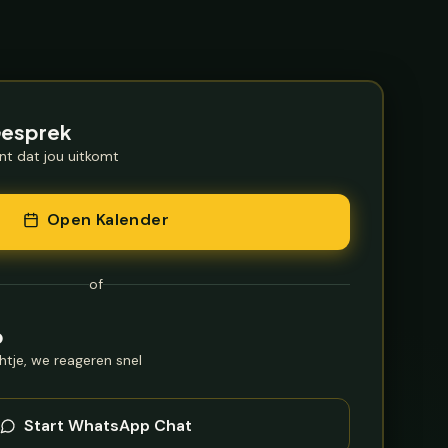
Gesprek
t dat jou uitkomt
Open Kalender
of
p
htje, we reageren snel
Start WhatsApp Chat