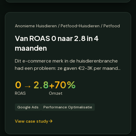
E-commerce Brand
🔒 Anonieme klant
🇳🇱
Nederland
•
Anonieme Huisdieren / Petfood
Huisdieren / Petfood
Van ROAS 0 naar 2.8 in 4
maanden
Dit e-commerce merk in de huisdierenbranche
had een probleem: ze gaven €2-3K per maand
uit aan Google Ads maar zagen geen
0 → 2.8
+70%
rendement. De ROAS was effectief 0 en de
omzet bleef steken op €7K per maand.
ROAS
Omzet
Google Ads
Performance Optimalisatie
View case study
Dropshipper