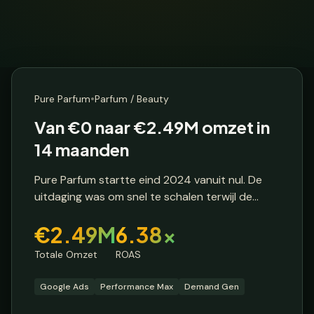
E-commerce Brand
🇳🇱
Nederland
•
Pure Parfum
Parfum / Beauty
Van €0 naar €2.49M omzet in
14 maanden
Pure Parfum startte eind 2024 vanuit nul. De
uitdaging was om snel te schalen terwijl de
ROAS op niveau bleef - een klassiek dilemma
€2.49M
6.38x
waar veel e-commerce brands mee worstelen.
Totale Omzet
ROAS
Google Ads
Performance Max
Demand Gen