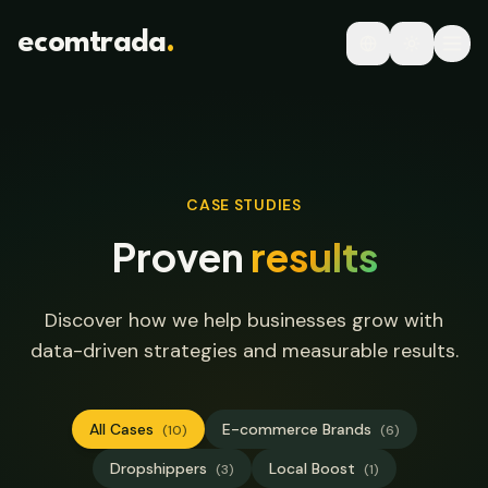
Skip to main content
ecomtrada
.
CASE STUDIES
Proven
results
Discover how we help businesses grow with
data-driven strategies and measurable results.
All Cases
E-commerce Brands
(
10
)
(
6
)
Dropshippers
Local Boost
(
3
)
(
1
)