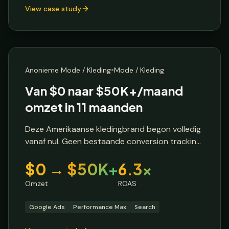
View case study
E-commerce Brand
🔒 Anonieme klant
🇺🇸
Verenigde Staten
•
Anonieme Mode / Kleding
Mode / Kleding
Van $0 naar $50K+/maand
omzet in 11 maanden
Deze Amerikaanse kledingbrand begon volledig
vanaf nul. Geen bestaande conversion tracking,
geen campagnestructuur, geen historische
$0 → $50K+
6.3x
data. Een klassieke greenfield situatie waar alles
moest worden opgebouwd.
Omzet
ROAS
Google Ads
Performance Max
Search