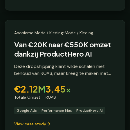
Dropshipper
🔒 Anonieme klant
🇩🇪
Duitsland
•
Anonieme Mode / Kleding
Mode / Kleding
Van €20K naar €550K omzet
dankzij ProductHero AI
Deze dropshipping klant wilde schalen met
behoud van ROAS, maar kreeg te maken met
grote tegenslagen: Chinese New Year
€2.12M
3.45x
verstoringen, hoge retourpercentages,
meerdere misrepresentation issues en
Totale Omzet
ROAS
gedwongen rebrandings.
Google Ads
Performance Max
ProductHero AI
View case study