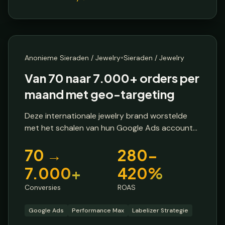
E-commerce Brand
🔒 Anonieme klant
🌍
Australië
🌍
Canada
🇺🇸
Verenigde Staten
•
Anonieme Sieraden / Jewelry
Sieraden / Jewelry
🇬🇧
Verenigd Koninkrijk
Van 70 naar 7.000+ orders per
maand met geo-targeting
Deze internationale jewelry brand worstelde
met het schalen van hun Google Ads account
terwijl ze de winstgevendheid behielden. Met
70 →
280-
een startpunt van 270% ROAS en 70-120
conversies per maand, was het doel om te
7.000+
420%
groeien zonder efficiëntie te verliezen.
Conversies
ROAS
Google Ads
Performance Max
Labelizer Strategie