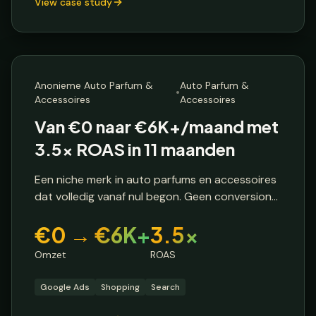
View case study
E-commerce Brand
🔒 Anonieme klant
🌍
Europa
Anonieme Auto Parfum &
Auto Parfum &
•
Accessoires
Accessoires
Van €0 naar €6K+/maand met
3.5x ROAS in 11 maanden
Een niche merk in auto parfums en accessoires
dat volledig vanaf nul begon. Geen conversion
tracking, geen campagnestructuur, en een
€0 → €6K+
3.5x
duidelijke target: minimaal 3x ROAS behalen om
winstgevend te zijn.
Omzet
ROAS
Google Ads
Shopping
Search