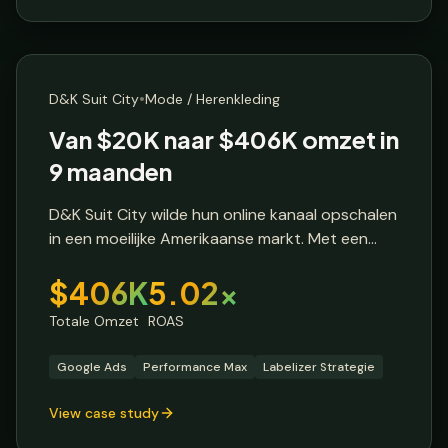
E-commerce Brand
🇺🇸
Verenigde Staten
•
D&K Suit City
Mode / Herenkleding
Van $20K naar $406K omzet in
9 maanden
D&K Suit City wilde hun online kanaal opschalen
in een moeilijke Amerikaanse markt. Met een
startbudget van $4.1K en een ROAS van 4.92
$406K
5.02x
wilden ze efficiëntie behouden terwijl ze naar
$12K budget groeiden.
Totale Omzet
ROAS
Google Ads
Performance Max
Labelizer Strategie
View case study