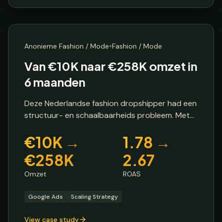
Dropshipper
🔒 Anonieme klant
🇳🇱
Nederland
•
Anonieme Fashion / Mode
Fashion / Mode
Van €10K naar €258K omzet in
6 maanden
Deze Nederlandse fashion dropshipper had een
structuur- en schaalbaarheids probleem. Met
een maandelijks budget van €6K en een ROAS
€10K →
1.78 →
van 1.78 bleef de omzet steken op €10K. Ze
hadden de ambitie om te schalen, maar misten
€258K
2.67
de campagnestructuur om dit te realiseren.
Omzet
ROAS
Google Ads
Scaling Strategy
View case study