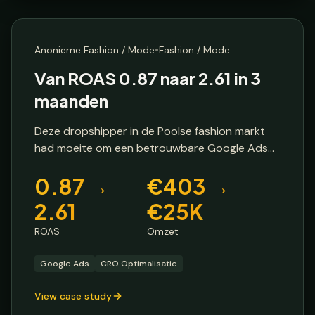
🔒 Anonieme klant
🇵🇱
Polen
•
Anonieme Fashion / Mode
Fashion / Mode
Van ROAS 0.87 naar 2.61 in 3
maanden
Deze dropshipper in de Poolse fashion markt
had moeite om een betrouwbare Google Ads
agency te vinden. Met een ROAS van slechts
0.87 →
€403 →
0.87 verloren ze geld op elke euro adspend,
terwijl de omzet bleef steken op €403 per
2.61
€25K
maand.
ROAS
Omzet
Google Ads
CRO Optimalisatie
View case study