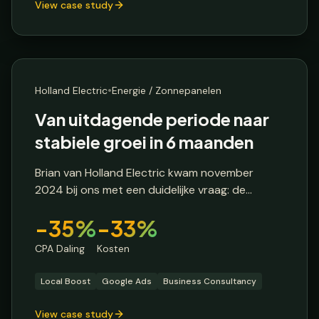
View case study
Local Boost
🇳🇱
Nederland
•
Holland Electric
Energie / Zonnepanelen
Van uitdagende periode naar
stabiele groei in 6 maanden
Brian van Holland Electric kwam november
2024 bij ons met een duidelijke vraag: de
zonnepanelenmarkt was lastig geworden, de
-35%
-33%
leadkwaliteit kon beter, en de Google Ads
kosten waren hoger dan gewenst. Een grote
CPA Daling
Kosten
vaste klant was weggevallen en hij zocht naar
manieren om dit op te vangen.
Local Boost
Google Ads
Business Consultancy
View case study